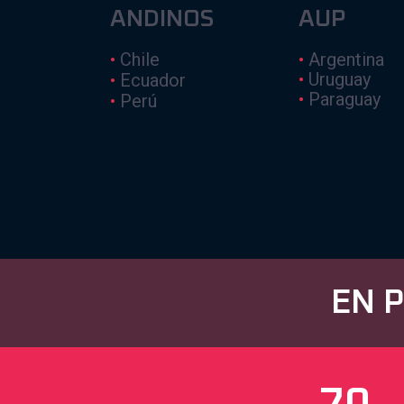
ANDINOS
AUP
•
Chile
•
Argentina
•
Uruguay
•
Ecuador
•
Paraguay
•
Perú
EN 