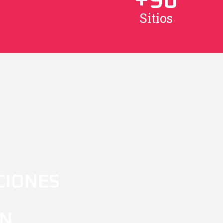
+
90
s
Sitios
CIONES
EN