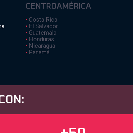
CENTROAMÉRICA
•
Costa Rica
na
•
El Salvador
•
Guatemala
•
Honduras
•
Nicaragua
•
Panamá
CON: